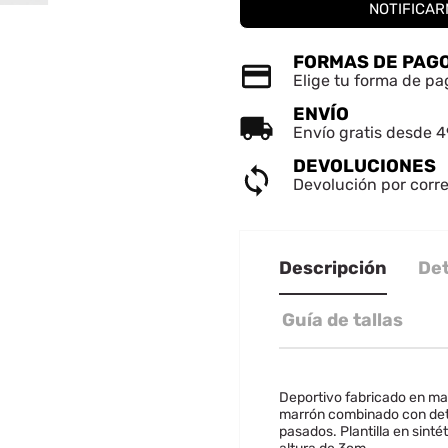
REAR LISTA DE DESEOS
NOTIFICAR
NICIAR SESIÓN
FORMAS DE PAG
e de la lista de deseos
Elige tu forma de p
iniciar sesión para guardar productos en su lista de deseos.
ENVÍO
Envío gratis desde 
Cancelar
INICIAR SESIÓN
DEVOLUCIONES
Cancelar
CREAR LISTA DE DESEOS
Devolución por corre
Descripción
Det
Guía de tallas
Deportivo fabricado en mat
marrón combinado con deta
pasados. Plantilla en sint