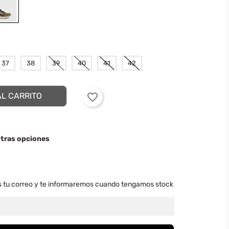
37
38
39
40
41
42
AL CARRITO
favorite_border
otras opciones
s tu correo y te informaremos cuando tengamos stock