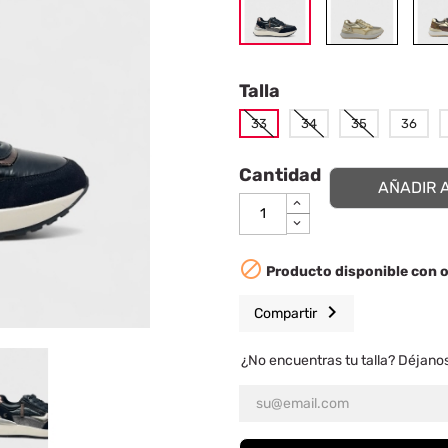
Talla
33
34
35
36
Cantidad
AÑADIR 

Producto disponible con 
chevron_right
Compartir
¿No encuentras tu talla? Déjano