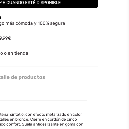
×
ME CUANDO ESTÉ DISPONIBLE
×
O
ago más cómoda y 100% segura
49.99€
o o en tienda
alle de productos
erial sintétio, con efecto metalizado en color
lles en bronce. Cierre en cordón de cinco
ético confort. Suela antideslizante en goma con