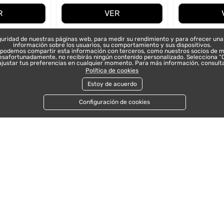
R
VER
seguridad de nuestras páginas web, para medir su rendimiento y para ofrecer una
información sobre los usuarios, su comportamiento y sus dispositivos.
e podemos compartir esta información con terceros, como nuestros socios de ma
, desafortunadamente, no recibirás ningún contenido personalizado. Selecciona “
justar tus preferencias en cualquier momento. Para más información, consult
Política de cookies
Estoy de acuerdo
Configuración de cookies
local_shipping
ENVÍO
Envío gratis desde 49.99 €
TICAS
INFORMACIÓN
Contacte con nosotros
legal y condiciones generales
Tiendas