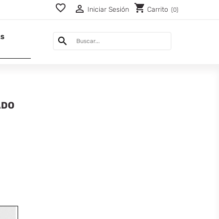
favorite_border
shopping_cart
perm_identity
Iniciar Sesión
Carrito
(0)
AS

ADO
MARRÓN