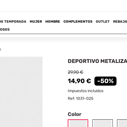
p
DE TEMPORADA
MUJER
HOMBRE
COMPLEMENTOS
OUTLET
REBAJ
UOSOS
O
DEPORTIVO METALIZ
29,90 €
14,90 €
-50%
Impuestos incluidos
Ref: 1031-025
Color
BEIG
NEGRO