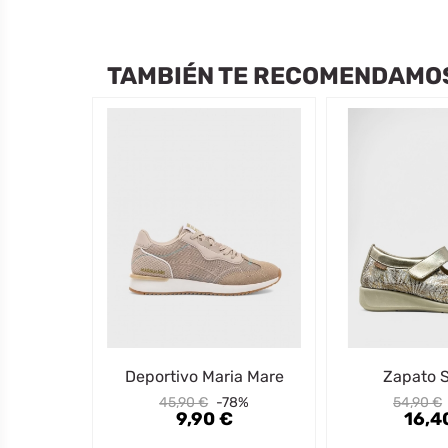
TAMBIÉN TE RECOMENDAMO
Deportivo Maria Mare
Zapato 
45,90 €
-78%
54,90 €
9,90 €
16,4
Precio
Precio
Precio
Precio
Regular
Regular