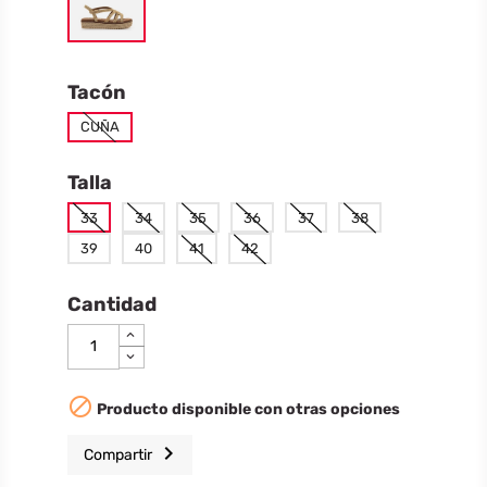
Tacón
CUÑA
Talla
33
34
35
36
37
38
39
40
41
42
Cantidad

Producto disponible con otras opciones
chevron_right
Compartir