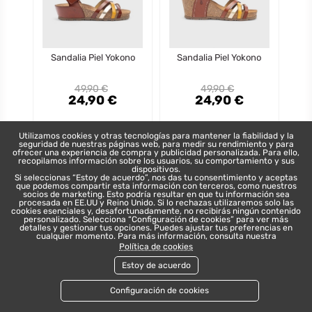
Sandalia Piel Yokono
Sandalia Piel Yokono
49,90 €
49,90 €
24,90 €
24,90 €
Precio
Precio
Precio
Precio
Regular
Regular
VER
VER
Utilizamos cookies y otras tecnologías para mantener la fiabilidad y la
seguridad de nuestras páginas web, para medir su rendimiento y para
ofrecer una experiencia de compra y publicidad personalizada. Para ello,
recopilamos información sobre los usuarios, su comportamiento y sus
dispositivos.
Si seleccionas “Estoy de acuerdo”, nos das tu consentimiento y aceptas
que podemos compartir esta información con terceros, como nuestros
socios de marketing. Esto podría resultar en que tu información sea
procesada en EE.UU y Reino Unido. Si lo rechazas utilizaremos solo las
cookies esenciales y, desafortunadamente, no recibirás ningún contenido
personalizado. Selecciona “Configuración de cookies” para ver más
detalles y gestionar tus opciones. Puedes ajustar tus preferencias en
cualquier momento. Para más información, consulta nuestra
Política de cookies
Estoy de acuerdo
favorite_border
Configuración de cookies
AÑADIR AL CARRITO