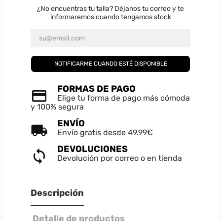
¿No encuentras tu talla? Déjanos tu correo y te
informaremos cuando tengamos stock
×
CREAR LISTA DE DESEOS
×
INICIAR SESIÓN
NOTIFICARME CUANDO ESTÉ DISPONIBLE
Nombre de la lista de deseos
FORMAS DE PAGO
Debe iniciar sesión para guardar productos en su lista de deseos.
Elige tu forma de pago más cómoda
y 100% segura
ENVÍO
Cancelar
INICIAR SESIÓN
Envío gratis desde 49.99€
Cancelar
CREAR LISTA DE DESEOS
DEVOLUCIONES
Devolución por correo o en tienda
Descripción
Detalle de productos